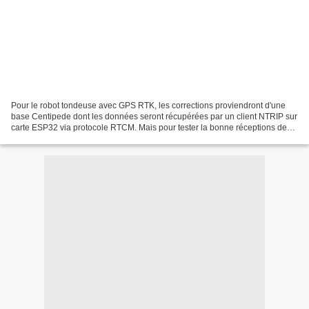
Pour le robot tondeuse avec GPS RTK, les corrections proviendront d'une
base Centipede dont les données seront récupérées par un client NTRIP sur
carte ESP32 via protocole RTCM. Mais pour tester la bonne réceptions des
données d'une base je cherche un...