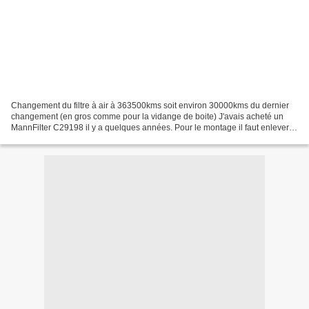
Changement du filtre à air à 363500kms soit environ 30000kms du dernier
changement (en gros comme pour la vidange de boite) J'avais acheté un
MannFilter C29198 il y a quelques années. Pour le montage il faut enlever le
filtre d'habitacle, et enlever la...