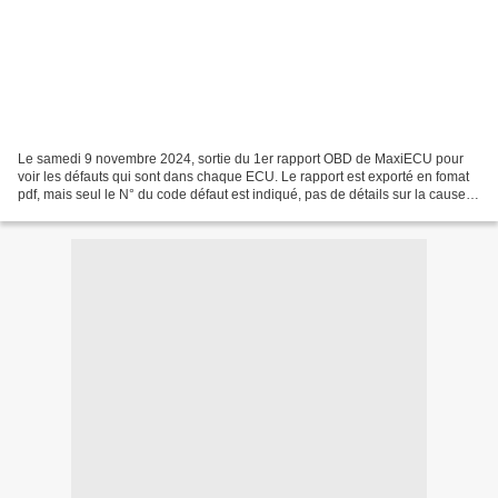
Le samedi 9 novembre 2024, sortie du 1er rapport OBD de MaxiECU pour
voir les défauts qui sont dans chaque ECU. Le rapport est exporté en fomat
pdf, mais seul le N° du code défaut est indiqué, pas de détails sur la cause
du défaut, c'est dommage. Le premier...