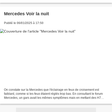
mais le soir en reprenant la voiture...
Mercedes Voir la nuit
Publié le 06/01/2025 à 17:50
On constate sur la Mercedes que l'éclairage en feux de croisement est
faiblard, comme si les feux étaient réglés trop bas. En consultant le forum
Mercedes, un gars avait les mêmes symptômes mais en mettant des H7
Philips 60% il a eu un bien meilleur éclairage...