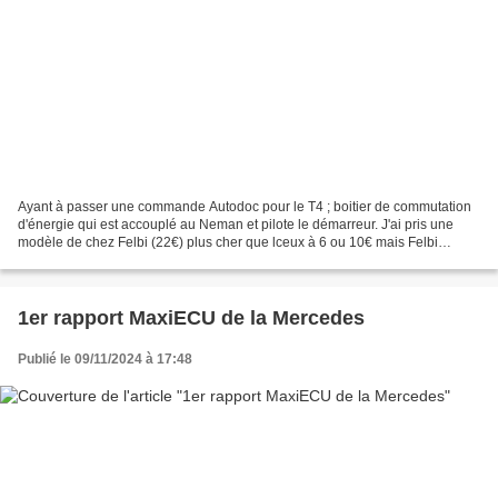
Ayant à passer une commande Autodoc pour le T4 ; boitier de commutation
d'énergie qui est accouplé au Neman et pilote le démarreur. J'ai pris une
modèle de chez Felbi (22€) plus cher que lceux à 6 ou 10€ mais Felbi
(allemand) est réputé pour etre correct....
1er rapport MaxiECU de la Mercedes
Publié le 09/11/2024 à 17:48