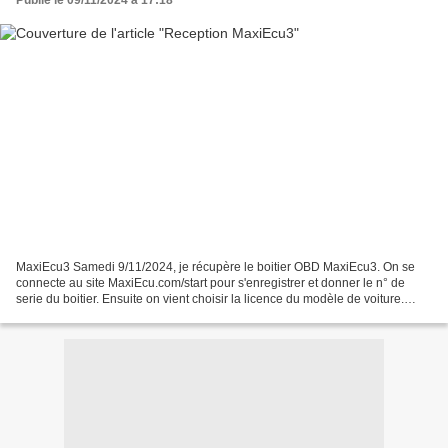
MaxiEcu3 Samedi 9/11/2024, je récupère le boitier OBD MaxiEcu3. On se
connecte au site MaxiEcu.com/start pour s'enregistrer et donner le n° de
serie du boitier. Ensuite on vient choisir la licence du modèle de voiture.
Dans mon cas je n'ai qu'une licence...