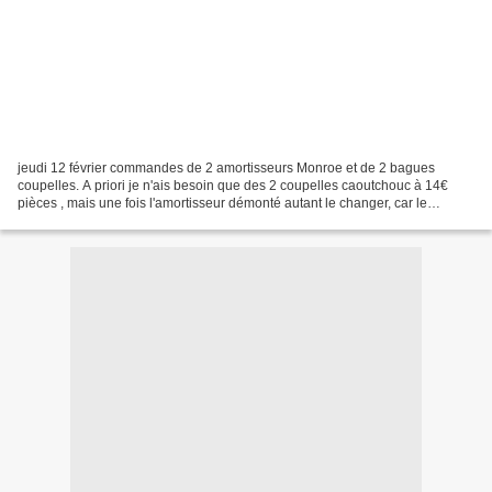
jeudi 12 février commandes de 2 amortisseurs Monroe et de 2 bagues
coupelles. A priori je n'ais besoin que des 2 coupelles caoutchouc à 14€
pièces , mais une fois l'amortisseur démonté autant le changer, car le
dévissage des boulons au frein filet est...