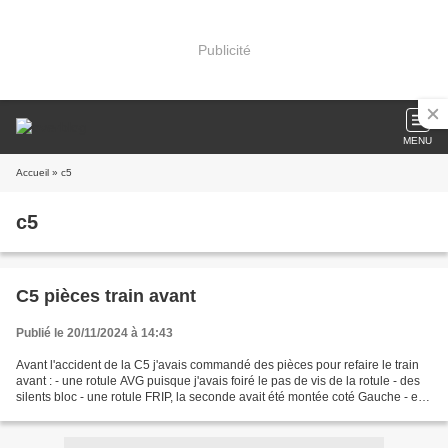
Publicité
MENU
Accueil
» c5
c5
C5 pièces train avant
Publié le 20/11/2024 à 14:43
Avant l'accident de la C5 j'avais commandé des pièces pour refaire le train
avant : - une rotule AVG puisque j'avais foiré le pas de vis de la rotule - des
silents bloc - une rotule FRIP, la seconde avait été montée coté Gauche - et
un sachet de joints...