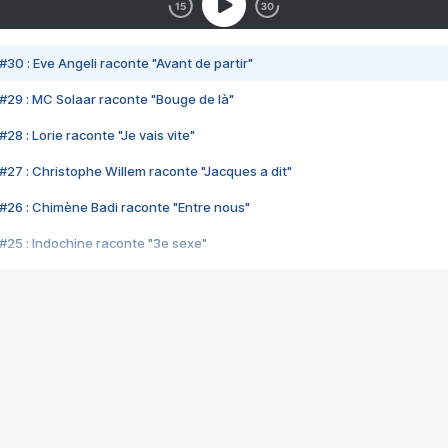
#30 : Eve Angeli raconte "Avant de partir"
#29 : MC Solaar raconte "Bouge de là"
28 : Lorie raconte "Je vais vite"
#27 : Christophe Willem raconte "Jacques a dit"
#26 : Chimène Badi raconte "Entre nous"
#25 : Indochine raconte "3e sexe"
#24 : Zaho raconte "C'est chelou"
#23 : Patrick Bruel raconte "Au café des délices"
#22 : Kyo raconte "Le chemin"
#21 : Nolwenn Leroy raconte "Cassé"
#20 : Patrick Hernandez raconte "Born to be alive"