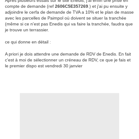
Après plusieurs essais sur le site Enedis, j'ai enfin une prise en
compte de demande (ref
2606C5E357269
.)
et j'ai pu ensuite y
adjoindre le cerfa de demande de TVA a 10% et le plan de masse
avec les parcelles de Paimpol où doivent se situer la tranchée
(même si ce n'est pas Enedis qui va faire la tranchée, faudra que
je trouve un terrassier.
ce qui donne en détail :
A priori je dois attendre une demande de RDV de Enedis. En fait
c'est à moi de sélectionner un créneau de RDV, ce que je fais et
le premier dispo est vendredi 30 janvier