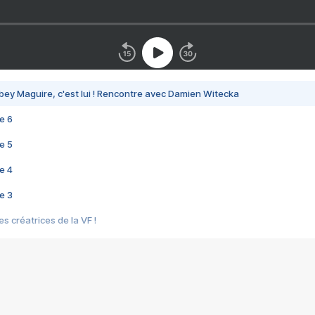
bey Maguire, c'est lui ! Rencontre avec Damien Witecka
e 6
e 5
e 4
e 3
s créatrices de la VF !
e 2
e 1
e Mektoub My Love arrive enfin ! Rencontre avec Shaïn Boumedine et Sal