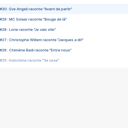
#30 : Eve Angeli raconte "Avant de partir"
#29 : MC Solaar raconte "Bouge de là"
28 : Lorie raconte "Je vais vite"
#27 : Christophe Willem raconte "Jacques a dit"
#26 : Chimène Badi raconte "Entre nous"
#25 : Indochine raconte "3e sexe"
#24 : Zaho raconte "C'est chelou"
#23 : Patrick Bruel raconte "Au café des délices"
#22 : Kyo raconte "Le chemin"
#21 : Nolwenn Leroy raconte "Cassé"
#20 : Patrick Hernandez raconte "Born to be alive"
#19 : Lorie raconte "Près de moi"